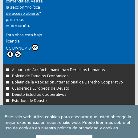
comerciales. Véase
la sección “
Política
de acceso abierto
”
para más
información.
Esta obra está bajo
licencia
CC BY-NC 4.0
Anuario de Acción Humanitaria y Derechos Humanos
Boletín de Estudios Económicos
Boletín de la Asociación Internacional de Derecho Cooperativo
Cuadernos Europeos de Deusto
Deusto Estudios Cooperativos
Estudios de Deusto
Revista Deusto de Derechos Humanos
Tuning Journal for Higher Education
Este sitio web utiliza cookies para asegurar que usted obtenga la
Todas las Revistas Científicas de Deusto en
mejor experiencia en nuestro sitio web.
Puede leer más sobre el
OJS
uso de cookies en nuestra
política de privacidad y cookies
Todas las publicaciones de la Universidad de
Deusto