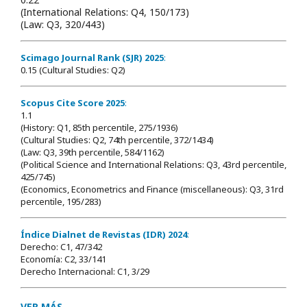
(International Relations: Q4, 150/173)
(Law: Q3, 320/443)
Scimago Journal Rank (SJR) 2025
:
0.15 (Cultural Studies: Q2)
Scopus Cite Score 2025
:
1.1
(History: Q1, 85th percentile, 275/1936)
(Cultural Studies: Q2, 74th percentile, 372/1434)
(Law: Q3, 39th percentile, 584/1162)
(Political Science and International Relations: Q3, 43rd percentile,
425/745)
(Economics, Econometrics and Finance (miscellaneous): Q3, 31rd
percentile, 195/283)
Índice Dialnet de Revistas (IDR) 2024
:
Derecho: C1, 47/342
Economía: C2, 33/141
Derecho Internacional: C1, 3/29
VER MÁS...