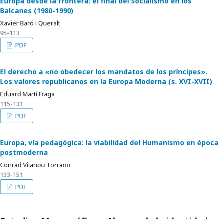
Europa desde la frontera: el final del Socialismo en los
Balcanes (1980-1990)
Xavier Baró i Queralt
95-113
PDF
El derecho a «no obedecer los mandatos de los príncipes».
Los valores republicanos en la Europa Moderna (s. XVI-XVII)
Eduard Martí Fraga
115-131
PDF
Europa, vía pedagógica: la viabilidad del Humanismo en época
postmoderna
Conrad Vilanou Torrano
133-151
PDF