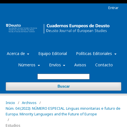
Entrar
Acerca de
Equipo Editorial
Políticas Editoriales
Números
Envíos
Avisos
Contacto
Buscar
Inicio
/
Archivos
/
Núm. 04 (2022): NÚMERO ESPECIAL. Linguas minoritarias e futuro de
Europa. Minority Languages and the Future of Europe
/
Estudios