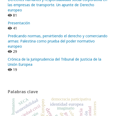
las empresas de transporte. Un apunte de Derecho
europeo
81
Presentación
41
Predicando normas, pervirtiendo el derecho y comerciando
armas: Palestina como prueba del poder normativo
europeo
29
Crónica de la Jurisprudencia del Tribunal de Justicia de la
Unión Europea
19
Palabras clave
SECA
democracia participativa
sostenibilidad
identidad europea
sociedad civil
imaginario
seguridad
cultura