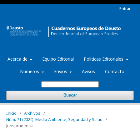
Entrar
Acerca de
Equipo Editorial
Políticas Editoriales
Números
Envíos
Avisos
Contacto
Buscar
Inicio
/
Archivos
/
Núm. 71 (2024): Medio Ambiente, Seguridad y Salud
/
Jurisprudencia