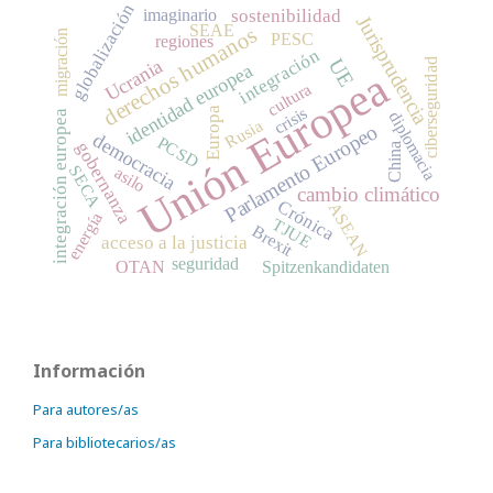
globalización
imaginario
sostenibilidad
Jurisprudencia
SEAE
derechos humanos
migración
PESC
regiones
integración
UE
Ucrania
ciberseguridad
identidad europea
Unión Europea
cultura
crisis
Europa
integración europea
diplomacia
Rusia
Parlamento Europeo
democracia
PCSD
gobernanza
China
SECA
asilo
cambio climático
Crónica
ASEAN
energía
TJUE
Brexit
acceso a la justicia
seguridad
OTAN
Spitzenkandidaten
Información
Para autores/as
Para bibliotecarios/as