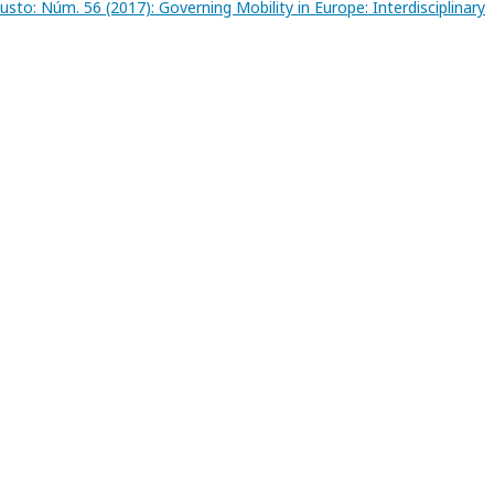
to: Núm. 56 (2017): Governing Mobility in Europe: Interdisciplinary