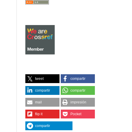
tweet
compartir
compartir
compartir
mail
impresión
flip it
Pocket
compartir