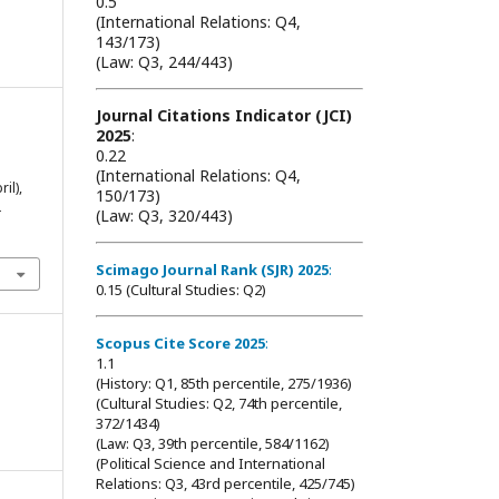
0.5
(International Relations: Q4,
143/173)
(Law: Q3, 244/443)
Journal Citations Indicator (JCI)
2025
:
0.22
(International Relations: Q4,
ril),
150/173)
-
(Law: Q3, 320/443)
Scimago Journal Rank (SJR) 2025
:
0.15 (Cultural Studies: Q2)
Scopus Cite Score 2025
:
1.1
(History: Q1, 85th percentile, 275/1936)
(Cultural Studies: Q2, 74th percentile,
372/1434)
(Law: Q3, 39th percentile, 584/1162)
(Political Science and International
Relations: Q3, 43rd percentile, 425/745)