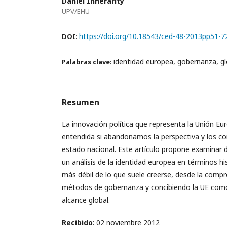
Daniel Innerarity
UPV/EHU
https://doi.org/10.18543/ced-48-2013pp51-7
DOI:
identidad europea, gobernanza, gl
Palabras clave:
Resumen
La innovación política que representa la Unión Eu
entendida si abandonamos la perspectiva y los co
estado nacional. Este artículo propone examinar d
un análisis de la identidad europea en términos hi
más débil de lo que suele creerse, desde la compr
métodos de gobernanza y concibiendo la UE com
alcance global.
Recibido
: 02 noviembre 2012