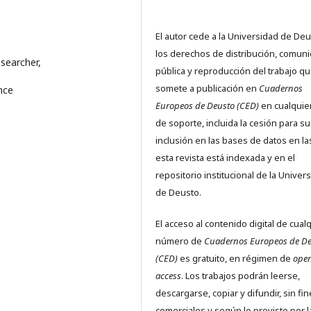
El autor cede a la Universidad de De
los derechos de distribución, comuni
esearcher,
pública y reproducción del trabajo q
somete a publicación en
Cuadernos
nce
Europeos de Deusto (CED)
en cualquier
de soporte, incluida la cesión para su
inclusión en las bases de datos en l
esta revista está indexada y en el
repositorio institucional de la Univer
de Deusto.
El acceso al contenido digital de cual
número de
Cuadernos Europeos de D
(CED)
es gratuito, en régimen de
ope
access
. Los trabajos podrán leerse,
descargarse, copiar y difundir, sin fi
comerciales y según lo previsto por l