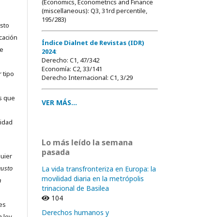
(Economics, Econometrics and Finance
(miscellaneous): Q3, 31rd percentile,
195/283)
usto
cación
Índice Dialnet de Revistas (IDR)
ue
2024
:
Derecho: C1, 47/342
Economía: C2, 33/141
 tipo
Derecho Internacional: C1, 3/29
as que
VER MÁS...
sidad
Lo más leído la semana
pasada
quier
eusto
La vida transfronteriza en Europa: la
movilidad diaria en la metrópolis
n
trinacional de Basilea
104
nes
Derechos humanos y
a ley