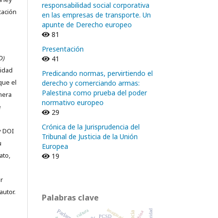
responsabilidad social corporativa
cación
en las empresas de transporte. Un
apunte de Derecho europeo
81
Presentación
D)
41
ridad
Predicando normas, pervirtiendo el
que el
derecho y comerciando armas:
Palestina como prueba del poder
imera
normativo europeo
e
29
Crónica de la Jurisprudencia del
y DOI
Tribunal de Justicia de la Unión
u
Europea
ato,
19
r
autor.
Palabras clave
imaginario
cultura
seguridad
China
PCSD