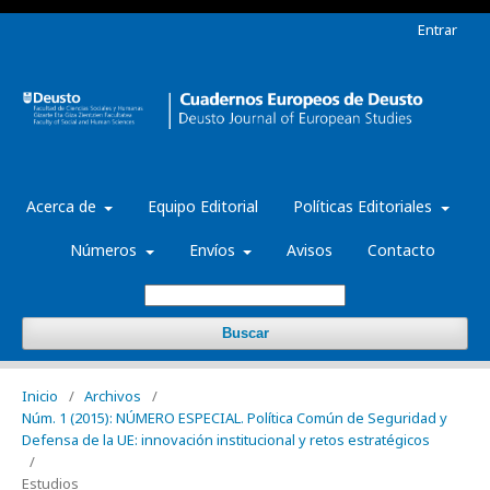
Entrar
Acerca de
Equipo Editorial
Políticas Editoriales
Números
Envíos
Avisos
Contacto
Buscar
Inicio
/
Archivos
/
Núm. 1 (2015): NÚMERO ESPECIAL. Política Común de Seguridad y
Defensa de la UE: innovación institucional y retos estratégicos
/
Estudios