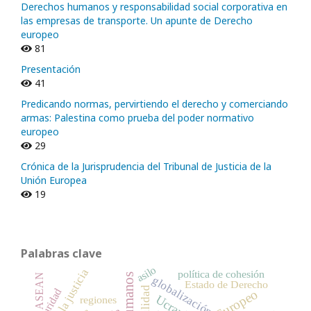
Derechos humanos y responsabilidad social corporativa en
las empresas de transporte. Un apunte de Derecho
europeo
81
Presentación
41
Predicando normas, pervirtiendo el derecho y comerciando
armas: Palestina como prueba del poder normativo
europeo
29
Crónica de la Jurisprudencia del Tribunal de Justicia de la
Unión Europea
19
Palabras clave
asilo
acceso a la justicia
política de cohesión
ASEAN
globalización
Estado de Derecho
seguridad
Ucrania
regiones