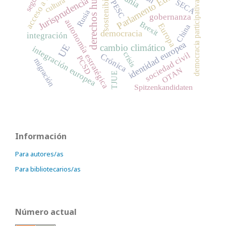
derechos humanos
sostenibilidad
Parlamento Europeo
Jurisprudencia
cultura
SECA
PESC
democracia participativa
Rusia
gobernanza
autonomía estratégica
Brexit
Europa
China
democracia
integración
identidad europea
UE
cambio climático
integración europea
sociedad civil
crisis
Crónica
PCSD
migración
OTAN
TJUE
Spitzenkandidaten
Información
Para autores/as
Para bibliotecarios/as
Número actual