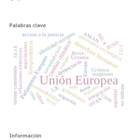
Palabras clave
identidad europea
ASEAN
acceso a la justicia
SECA
autonomía estratégica
cambio climático
derechos humanos
PCSD
Jurisprudencia
negociaciones
TJUE
sociedad civil
SEAE
relaciones exteriores
Brexit
Ucrania
Parlamento Europeo
energía
democracia
Europa
turismo comunitario
Crónica
imaginario
Unión Europea
sostenibilidad
Rusia
regiones
UE
asilo
integración
res iudicata
gobernanza
seguridad
crisis
cultura
migración
China
OTAN
PESC
Información