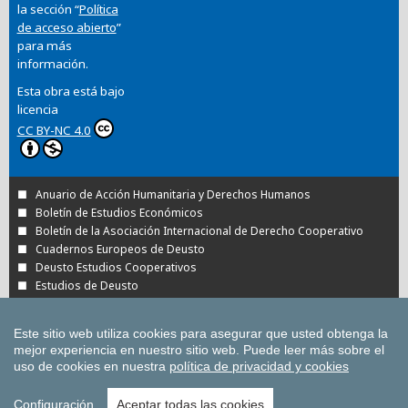
la sección “
Política
de acceso abierto
”
para más
información.
Esta obra está bajo
licencia
CC BY-NC 4.0
Anuario de Acción Humanitaria y Derechos Humanos
Boletín de Estudios Económicos
Boletín de la Asociación Internacional de Derecho Cooperativo
Cuadernos Europeos de Deusto
Deusto Estudios Cooperativos
Estudios de Deusto
Revista Deusto de Derechos Humanos
Tuning Journal for Higher Education
Este sitio web utiliza cookies para asegurar que usted obtenga la
Todas las Revistas Científicas de Deusto en
mejor experiencia en nuestro sitio web.
Puede leer más sobre el
OJS
uso de cookies en nuestra
política de privacidad y cookies
Todas las publicaciones de la Universidad de
Deusto
Configuración
Aceptar todas las cookies