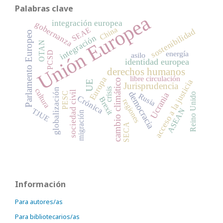
Palabras clave
Unión Europea
integración europea
gobernanza
China
SEAE
sostenibilidad
Parlamento Europeo
integración
OTAN
PCSD
energía
asilo
identidad europea
derechos humanos
libre circulación
Europa
acceso a la justicia
cambio climático
UE
Jurisprudencia
crisis
cultura
globalización
sociedad civil
democracia
PESC
Ucrania
Reino Unido
Rusia
Crónica
Brexit
regiones
ASEAN
TJUE
migración
SECA
Información
Para autores/as
Para bibliotecarios/as