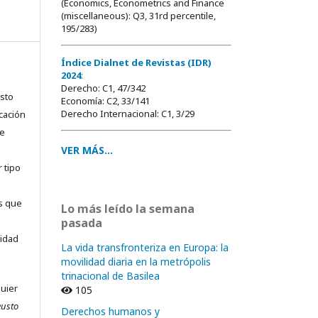
(Economics, Econometrics and Finance
(miscellaneous): Q3, 31rd percentile,
195/283)
Índice Dialnet de Revistas (IDR)
2024
:
Derecho: C1, 47/342
usto
Economía: C2, 33/141
Derecho Internacional: C1, 3/29
cación
ue
VER MÁS...
 tipo
as que
Lo más leído la semana
pasada
sidad
La vida transfronteriza en Europa: la
movilidad diaria en la metrópolis
trinacional de Basilea
quier
105
eusto
Derechos humanos y