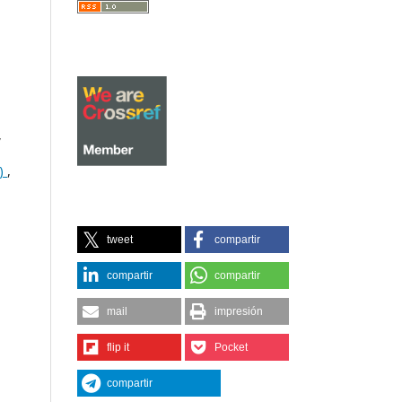
,
4)
,
tweet
compartir
compartir
compartir
mail
impresión
flip it
Pocket
compartir