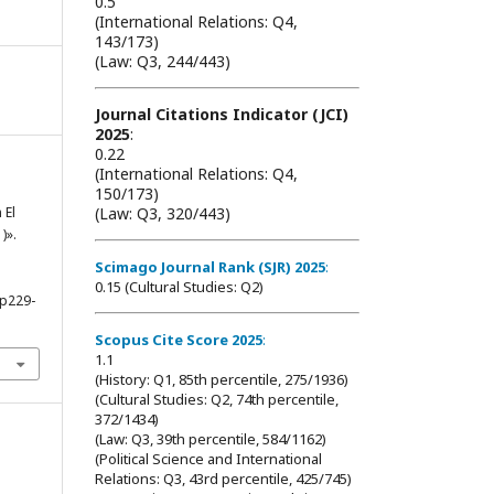
0.5
(International Relations: Q4,
143/173)
(Law: Q3, 244/443)
Journal Citations Indicator (JCI)
2025
:
0.22
(International Relations: Q4,
150/173)
(Law: Q3, 320/443)
 El
)».
Scimago Journal Rank (SJR) 2025
:
0.15 (Cultural Studies: Q2)
pp229-
Scopus Cite Score 2025
:
1.1
(History: Q1, 85th percentile, 275/1936)
(Cultural Studies: Q2, 74th percentile,
372/1434)
(Law: Q3, 39th percentile, 584/1162)
(Political Science and International
Relations: Q3, 43rd percentile, 425/745)