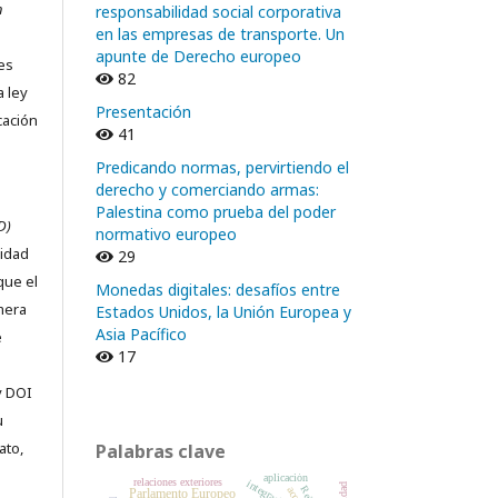
n
responsabilidad social corporativa
en las empresas de transporte. Un
apunte de Derecho europeo
nes
82
a ley
Presentación
cación
41
Predicando normas, pervirtiendo el
derecho y comerciando armas:
Palestina como prueba del poder
D)
normativo europeo
ridad
29
que el
Monedas digitales: desafíos entre
imera
Estados Unidos, la Unión Europea y
Asia Pacífico
e
17
y DOI
u
ato,
Palabras clave
aplicación
relaciones exteriores
integración
Parlamento Europeo