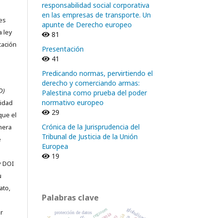
responsabilidad social corporativa
en las empresas de transporte. Un
nes
apunte de Derecho europeo
a ley
81
cación
Presentación
41
Predicando normas, pervirtiendo el
derecho y comerciando armas:
D)
Palestina como prueba del poder
normativo europeo
ridad
29
que el
Crónica de la Jurisprudencia del
imera
Tribunal de Justicia de la Unión
e
Europea
19
y DOI
u
ato,
Palabras clave
regiones
globalización
r
protección de datos
Ucrania