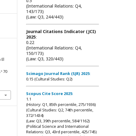
0.5
(International Relations: Q4,
143/173)
(Law: Q3, 244/443)
Journal Citations Indicator (JCI)
2025
:
0.22
(International Relations: Q4,
150/173)
(Law: Q3, 320/443)
 El
n.º 70
Scimago Journal Rank (SJR) 2025
:
0.15 (Cultural Studies: Q2)
Scopus Cite Score 2025
:
1.1
(History: Q1, 85th percentile, 275/1936)
(Cultural Studies: Q2, 74th percentile,
372/1434)
(Law: Q3, 39th percentile, 584/1162)
(Political Science and International
Relations: Q3, 43rd percentile, 425/745)