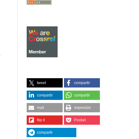
,
tweet
compartir
compartir
compartir
mail
impresión
flip it
Pocket
compartir