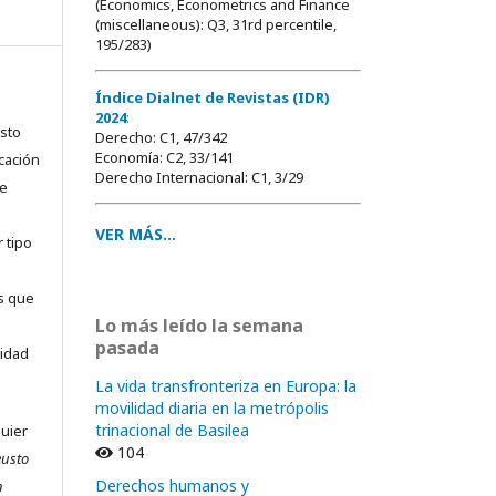
(Economics, Econometrics and Finance
(miscellaneous): Q3, 31rd percentile,
195/283)
Índice Dialnet de Revistas (IDR)
2024
:
usto
Derecho: C1, 47/342
Economía: C2, 33/141
cación
Derecho Internacional: C1, 3/29
ue
VER MÁS...
 tipo
as que
Lo más leído la semana
pasada
sidad
La vida transfronteriza en Europa: la
movilidad diaria en la metrópolis
trinacional de Basilea
quier
104
eusto
Derechos humanos y
n