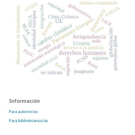
seguridad
turismo comunitario
OTAN
gobernanza
integración
ASEAN
Memorandos de Entendimiento
democracia
identidad europea
Crónica
China
SECA
Parlamento Europeo
TJUE
UE
Europa
cambio climático
SEAE
crisis
globalización
Jurisprudencia
cultura
gobernanza global
asilo
autonomía estratégica
Ucrania
energía
acceso a la justicia
PESC
derechos humanos
sociedad civil
PCSD
regiones
migración
Rusia
Brexit
imaginario
res iudicata
Información
Para autores/as
Para bibliotecarios/as