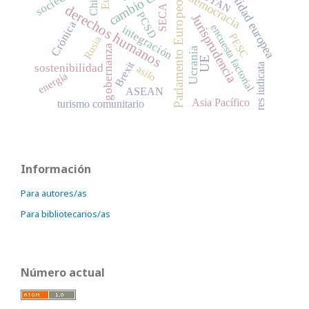
identidad europea
OTAN
China
democracia
Parlamento Europeo
derechos humanos
SECA
PCSD
Jurisprudencia
Crónica
encuesta factorial
integración
PESC
Rusia
gobernanza
Ucrania
UE
Brexit
sostenibilidad
res iudicata
asilo
energía
ASEAN
Asia Pacífico
turismo comunitario
Información
Para autores/as
Para bibliotecarios/as
Número actual