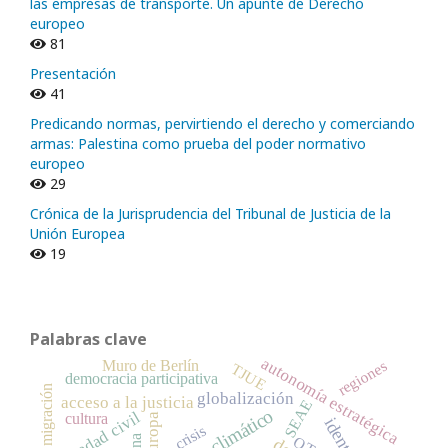
las empresas de transporte. Un apunte de Derecho
europeo
81
Presentación
41
Predicando normas, pervirtiendo el derecho y comerciando
armas: Palestina como prueba del poder normativo
europeo
29
Crónica de la Jurisprudencia del Tribunal de Justicia de la
Unión Europea
19
Palabras clave
autonomía estratégica
Muro de Berlín
regiones
TJUE
democracia participativa
migración
globalización
acceso a la justicia
SEAE
cambio climático
sociedad civil
cultura
Europa
crisis