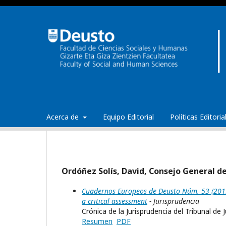
Acerca de
Equipo Editorial
Políticas Editori
Ordóñez Solís, David, Consejo General de
Cuadernos Europeos de Deusto Núm. 53 (2015
a critical assessment
- Jurisprudencia
Crónica de la Jurisprudencia del Tribunal de 
Resumen
PDF