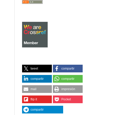
tweet
compartir
compartir
compartir
mail
impresión
flip it
Pocket
compartir