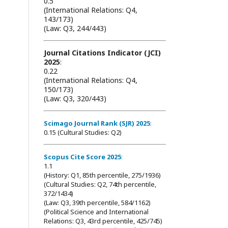
0.5
(International Relations: Q4,
143/173)
(Law: Q3, 244/443)
Journal Citations Indicator (JCI)
2025
:
0.22
(International Relations: Q4,
150/173)
(Law: Q3, 320/443)
Scimago Journal Rank (SJR) 2025
:
0.15 (Cultural Studies: Q2)
Scopus Cite Score 2025
:
1.1
(History: Q1, 85th percentile, 275/1936)
(Cultural Studies: Q2, 74th percentile,
372/1434)
(Law: Q3, 39th percentile, 584/1162)
(Political Science and International
Relations: Q3, 43rd percentile, 425/745)