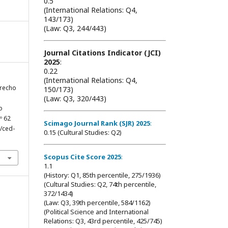
0.5
(International Relations: Q4,
143/173)
(Law: Q3, 244/443)
Journal Citations Indicator (JCI)
2025
:
0.22
(International Relations: Q4,
erecho
150/173)
(Law: Q3, 320/443)
o
.º 62
Scimago Journal Rank (SJR) 2025
:
3/ced-
0.15 (Cultural Studies: Q2)
Scopus Cite Score 2025
:
1.1
(History: Q1, 85th percentile, 275/1936)
(Cultural Studies: Q2, 74th percentile,
372/1434)
(Law: Q3, 39th percentile, 584/1162)
(Political Science and International
Relations: Q3, 43rd percentile, 425/745)