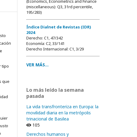
(Economics, Econometrics and Finance
(miscellaneous): Q3, 31rd percentile,
195/283)
Índice Dialnet de Revistas (IDR)
2024
:
usto
Derecho: C1, 47/342
cación
Economía: C2, 33/141
Derecho Internacional: C1, 3/29
ue
VER MÁS...
 tipo
as que
Lo más leído la semana
pasada
sidad
La vida transfronteriza en Europa: la
movilidad diaria en la metrópolis
quier
trinacional de Basilea
105
eusto
n
Derechos humanos y