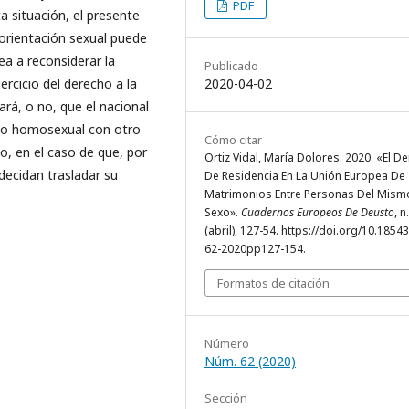
PDF
a situación, el presente
 orientación sexual puede
a a reconsiderar la
Publicado
ercicio del derecho a la
2020-04-02
tará, o no, que el nacional
nio homosexual con otro
Cómo citar
, en el caso de que, por
Ortiz Vidal, María Dolores. 2020. «El D
decidan trasladar su
De Residencia En La Unión Europea De
Matrimonios Entre Personas Del Mism
Sexo».
Cuadernos Europeos De Deusto
, n
(abril), 127-54. https://doi.org/10.1854
62-2020pp127-154.
Formatos de citación
Número
Núm. 62 (2020)
Sección