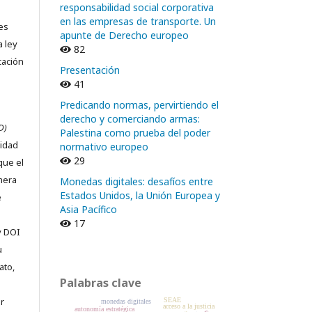
responsabilidad social corporativa
en las empresas de transporte. Un
nes
apunte de Derecho europeo
a ley
82
cación
Presentación
41
Predicando normas, pervirtiendo el
derecho y comerciando armas:
D)
Palestina como prueba del poder
ridad
normativo europeo
29
que el
imera
Monedas digitales: desafíos entre
Estados Unidos, la Unión Europea y
e
Asia Pacífico
17
y DOI
u
ato,
Palabras clave
r
SEAE
monedas digitales
acceso a la justicia
autonomía estratégica