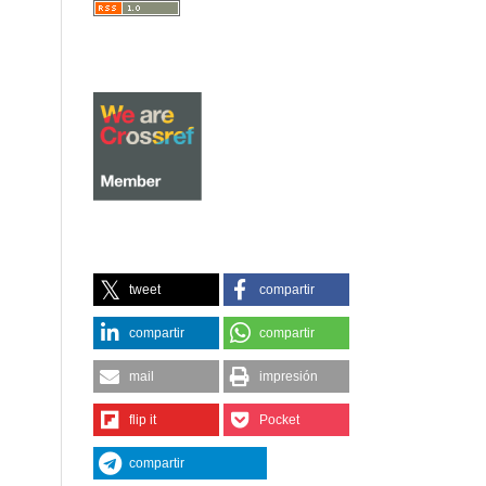
tweet
compartir
compartir
compartir
mail
impresión
flip it
Pocket
compartir