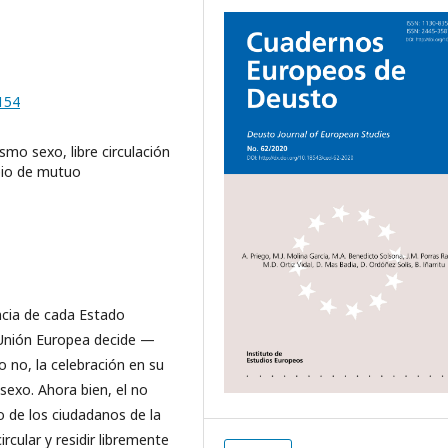
154
mo sexo, libre circulación
pio de mutuo
encia de cada Estado
Unión Europea decide —
o no, la celebración en su
exo. Ahora bien, el no
o de los ciudadanos de la
rcular y residir libremente