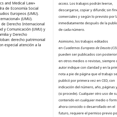
ics and Medical Law»
access
. Los trabajos podrán leerse,
edra de Economía Social
descargarse, copiar y difundir, sin fi
tudios Europeos (UMU).
comerciales y según lo previsto por l
ernacional» (UMU).
inmediatamente después de la publi
 de Derecho Internacional
dad y Comunicación (UMU) y
de cada número.
milia y Derecho
globan: derecho patrimonial
Asimismo, los trabajos editados
on especial atención a la
en
Cuadernos Europeos de Deusto (CE
pueden ser publicados con posterio
en otros medios o revistas, siempre 
autor indique con claridad y en la pr
nota a pie de página que el trabajo s
publicó por primera vez en CED, con
indicación del número, año, páginas 
(si procede). Cualquier otro uso de s
contenido en cualquier medio o form
ahora conocido o desarrollado en el
futuro, requiere el permiso previo po