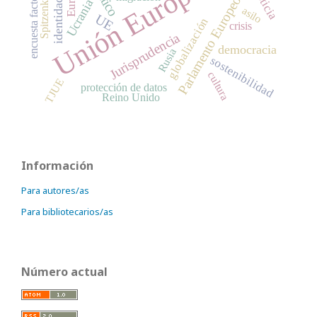
Unión Europea
encuesta factorial
Parlamento Europeo
Ucrania
asilo
UE
globalización
crisis
Jurisprudencia
democracia
Rusia
sostenibilidad
cultura
TJUE
protección de datos
Reino Unido
Información
Para autores/as
Para bibliotecarios/as
Número actual