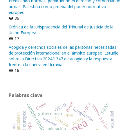
Predicando normas, pervirtiendo el derecho y comerciando
armas: Palestina como prueba del poder normativo
europeo
36
Crónica de la Jurisprudencia del Tribunal de Justicia de la
Unión Europea
17
Acogida y derechos sociales de las personas necesitadas
de protección internacional en el ámbito europeo. Estudio
sobre la Directiva 2024/1347 de acogida y la respuesta
frente a la guerra en Ucrania
16
Palabras clave
SECA
Brexit
China
SEAE
OTAN
cambio climático
acceso a la justicia
integración
identidad europea
gobernanza
seguridad
Spitzenkandidaten
PESC
Crónica
regiones
PCSD
Europa
migración