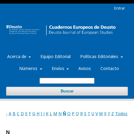
Entrar
Acerca de
Equipo Editorial
Políticas Editoriales
Números
Envíos
Avisos
Contacto
Buscar
-
A
B
C
D
E
F
G
H
I
J
K
L
M
N
Ñ
O
P
Q
R
S
T
U
V
W
X
Y
Z
Todos
N