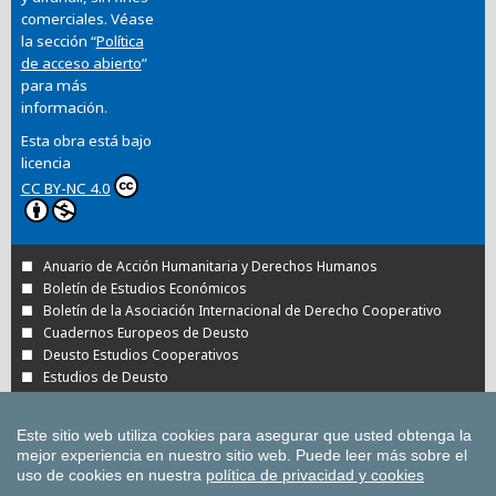
comerciales. Véase
la sección “
Política
de acceso abierto
”
para más
información.
Esta obra está bajo
licencia
CC BY-NC 4.0
Anuario de Acción Humanitaria y Derechos Humanos
Boletín de Estudios Económicos
Boletín de la Asociación Internacional de Derecho Cooperativo
Cuadernos Europeos de Deusto
Deusto Estudios Cooperativos
Estudios de Deusto
Revista Deusto de Derechos Humanos
Tuning Journal for Higher Education
Este sitio web utiliza cookies para asegurar que usted obtenga la
Todas las Revistas Científicas de Deusto en
mejor experiencia en nuestro sitio web.
Puede leer más sobre el
OJS
uso de cookies en nuestra
política de privacidad y cookies
Todas las publicaciones de la Universidad de