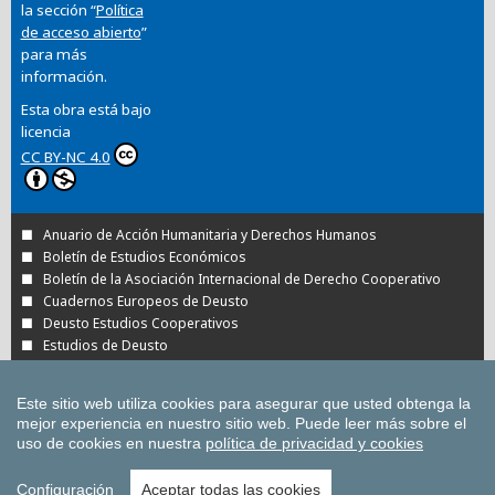
la sección “
Política
de acceso abierto
”
para más
información.
Esta obra está bajo
licencia
CC BY-NC 4.0
Anuario de Acción Humanitaria y Derechos Humanos
Boletín de Estudios Económicos
Boletín de la Asociación Internacional de Derecho Cooperativo
Cuadernos Europeos de Deusto
Deusto Estudios Cooperativos
Estudios de Deusto
Revista Deusto de Derechos Humanos
Tuning Journal for Higher Education
Este sitio web utiliza cookies para asegurar que usted obtenga la
Todas las Revistas Científicas de Deusto en
mejor experiencia en nuestro sitio web.
Puede leer más sobre el
OJS
uso de cookies en nuestra
política de privacidad y cookies
Todas las publicaciones de la Universidad de
Deusto
Configuración
Aceptar todas las cookies