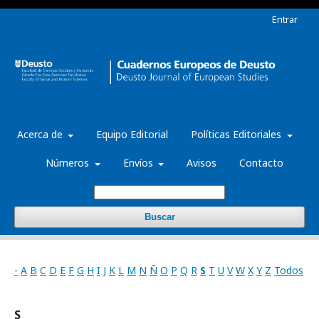
Entrar
Acerca de
Equipo Editorial
Políticas Editoriales
Números
Envíos
Avisos
Contacto
Buscar
-
A
B
C
D
E
F
G
H
I
J
K
L
M
N
Ñ
O
P
Q
R
S
T
U
V
W
X
Y
Z
Todos
S