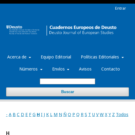
Entrar
Acerca de
Equipo Editorial
Políticas Editoriales
Números
Envíos
Avisos
Contacto
Buscar
-
A
B
C
D
E
F
G
H
I
J
K
L
M
N
Ñ
O
P
Q
R
S
T
U
V
W
X
Y
Z
Todos
H