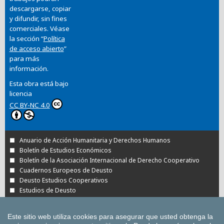
descargarse, copiar
y difundir, sin fines
comerciales. Véase
la sección “
Política
de acceso abierto
”
para más
información.
Esta obra está bajo
licencia
CC BY-NC 4.0
Anuario de Acción Humanitaria y Derechos Humanos
Boletín de Estudios Económicos
Boletín de la Asociación Internacional de Derecho Cooperativo
Cuadernos Europeos de Deusto
Deusto Estudios Cooperativos
Estudios de Deusto
Revista Deusto de Derechos Humanos
Tuning Journal for Higher Education
Este sitio web utiliza cookies para asegurar que usted obtenga la
Todas las Revistas Científicas de Deusto en