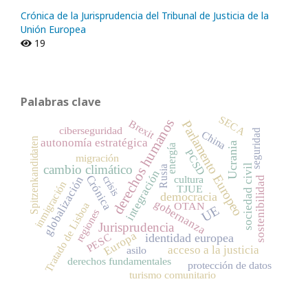
Crónica de la Jurisprudencia del Tribunal de Justicia de la
Unión Europea
19
Palabras clave
SECA
derechos humanos
Brexit
Parlamento Europeo
ciberseguridad
seguridad
China
Spitzenkandidaten
autonomía estratégica
Ucrania
energía
PCSD
migración
sociedad civil
cambio climático
Rusia
integración
Crónica
crisis
cultura
globalización
sostenibilidad
inmigración
TJUE
democracia
gobernanza
OTAN
Tratado de Lisboa
UE
regiones
Jurisprudencia
Europa
PESC
identidad europea
acceso a la justicia
asilo
derechos fundamentales
protección de datos
turismo comunitario