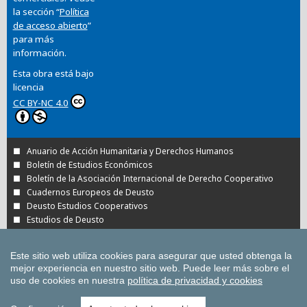
la sección “
Política
de acceso abierto
”
para más
información.
Esta obra está bajo
licencia
CC BY-NC 4.0
Anuario de Acción Humanitaria y Derechos Humanos
Boletín de Estudios Económicos
Boletín de la Asociación Internacional de Derecho Cooperativo
Cuadernos Europeos de Deusto
Deusto Estudios Cooperativos
Estudios de Deusto
Revista Deusto de Derechos Humanos
Tuning Journal for Higher Education
Este sitio web utiliza cookies para asegurar que usted obtenga la
Todas las Revistas Científicas de Deusto en
mejor experiencia en nuestro sitio web.
Puede leer más sobre el
OJS
uso de cookies en nuestra
política de privacidad y cookies
Todas las publicaciones de la Universidad de
Deusto