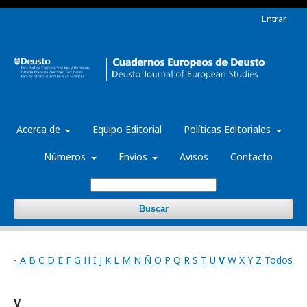
Entrar
Acerca de
Equipo Editorial
Políticas Editoriales
Números
Envíos
Avisos
Contacto
Buscar
-
A
B
C
D
E
F
G
H
I
J
K
L
M
N
Ñ
O
P
Q
R
S
T
U
V
W
X
Y
Z
Todos
V