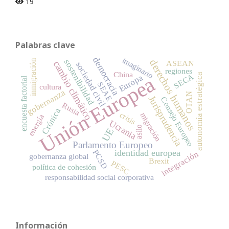
19
Palabras clave
democracia
imaginario
derechos humanos
sostenibilidad
inmigración
ASEAN
cambio climático
sociedad civil
regiones
China
autonomía estratégica
SECA
Europa
Unión Europea
encuesta factorial
SEAE
cultura
gobernanza
OTAN
Jurisprudencia
Consejo Europeo
Rusia
Crónica
crisis
migración
energía
Ucrania
asilo
UE
Parlamento Europeo
identidad europea
PCSD
integración
gobernanza global
Brexit
PESC
política de cohesión
responsabilidad social corporativa
Información