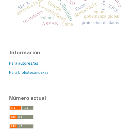
cambio climático
acceso a la justicia
Crónica
PCSD
Europa
SECA
democracia
Rusia
sostenibilidad
TJUE
regiones
res iudicata
gobernanza global
cultura
protección de datos
ASEAN
China
Información
Para autores/as
Para bibliotecarios/as
Número actual