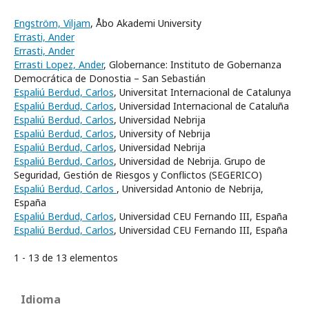
Engström, Viljam
, Åbo Akademi University
Errasti, Ander
Errasti, Ander
Errasti Lopez, Ander
, Globernance: Instituto de Gobernanza
Democrática de Donostia – San Sebastián
Espaliú Berdud, Carlos
, Universitat Internacional de Catalunya
Espaliú Berdud, Carlos
, Universidad Internacional de Cataluña
Espaliú Berdud, Carlos
, Universidad Nebrija
Espaliú Berdud, Carlos
, University of Nebrija
Espaliú Berdud, Carlos
, Universidad Nebrija
Espaliú Berdud, Carlos
, Universidad de Nebrija. Grupo de
Seguridad, Gestión de Riesgos y Conflictos (SEGERICO)
Espaliú Berdud, Carlos
, Universidad Antonio de Nebrija,
España
Espaliú Berdud, Carlos
, Universidad CEU Fernando III, España
Espaliú Berdud, Carlos
, Universidad CEU Fernando III, España
1 - 13 de 13 elementos
Idioma