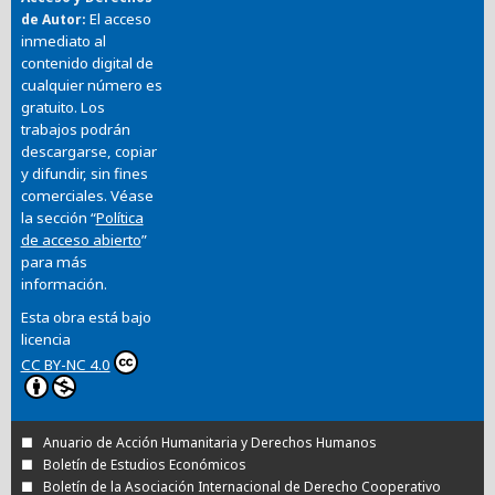
El acceso
de Autor
inmediato al
contenido digital de
cualquier número es
gratuito. Los
trabajos podrán
descargarse, copiar
y difundir, sin fines
comerciales. Véase
la sección “
Política
de acceso abierto
”
para más
información.
Esta obra está bajo
licencia
CC BY-NC 4.0
Anuario de Acción Humanitaria y Derechos Humanos
Boletín de Estudios Económicos
Boletín de la Asociación Internacional de Derecho Cooperativo