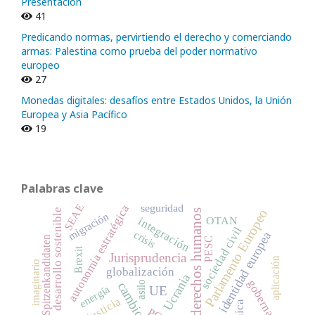
Presentación
41
Predicando normas, pervirtiendo el derecho y comerciando
armas: Palestina como prueba del poder normativo
europeo
27
Monedas digitales: desafíos entre Estados Unidos, la Unión
Europea y Asia Pacífico
19
Palabras clave
SEAE
seguridad
autonomía estratégica
desarrollo sostenible
Parlamento Europeo
derechos humanos
migración
OTAN
integración
sociedad civil
crisis
identidad europea
Spitzenkandidaten
PESC
Brexit
Jurisprudencia
aplicación
imaginario
globalización
Ucrania
gobernanza
asilo
energía
UE