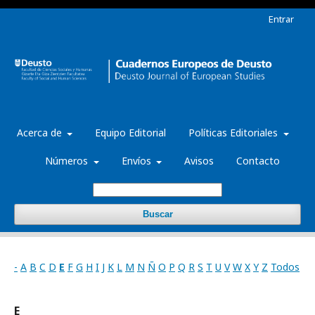
Entrar
Acerca de
Equipo Editorial
Políticas Editoriales
Números
Envíos
Avisos
Contacto
Buscar
-
A
B
C
D
E
F
G
H
I
J
K
L
M
N
Ñ
O
P
Q
R
S
T
U
V
W
X
Y
Z
Todos
E