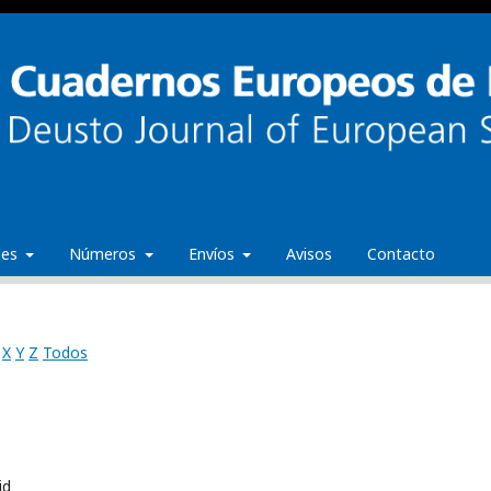
ales
Números
Envíos
Avisos
Contacto
X
Y
Z
Todos
id