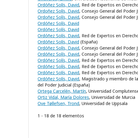
Ordóñez Solís, David
, Red de Expertos en Derecho
Ordoñez Solís, David
, Consejo General del Poder J
Ordoñez Solís, David
, Consejo General del Poder J
Ordóñez Solís, David
Ordóñez Solís, David
Ordóñez Solís, David
, Red de Expertos en Derecho
Ordóñez Solís, David
(España)
Ordóñez Solís, David
, Consejo General del Poder J
Ordóñez Solís, David
, Consejo General del Poder J
Ordóñez Solís, David
, Red de Expertos en Derech
Ordóñez Solís, David
, Red de Expertos en Derecho
Ordóñez Solís, David
, Red de Expertos en Derecho
Ordóñez Solís, David
, Magistrado y miembro de l
del Poder Judicial (España)
Ortega Carcelén, Martín
, Universidad Complutens
Ortiz Vidal, María Dolores
, Universidad de Murcia
Ove Tøllefsen, Trond
, Universidad de Uppsala
1 - 18 de 18 elementos