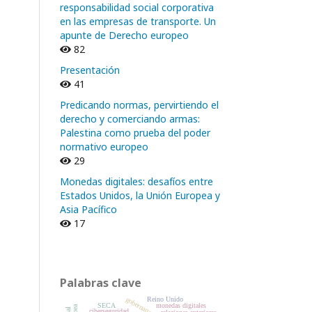
responsabilidad social corporativa
en las empresas de transporte. Un
apunte de Derecho europeo
82
Presentación
41
Predicando normas, pervirtiendo el
derecho y comerciando armas:
Palestina como prueba del poder
normativo europeo
29
Monedas digitales: desafíos entre
Estados Unidos, la Unión Europea y
Asia Pacífico
17
Palabras clave
gobernanza
Reino Unido
SECA
monedas digitales
ciberseguridad