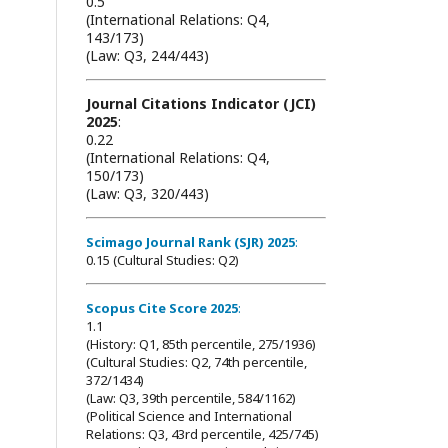
0.5
(International Relations: Q4,
143/173)
(Law: Q3, 244/443)
Journal Citations Indicator (JCI)
2025
:
0.22
(International Relations: Q4,
150/173)
(Law: Q3, 320/443)
Scimago Journal Rank (SJR) 2025
:
0.15 (Cultural Studies: Q2)
Scopus Cite Score 2025
:
1.1
(History: Q1, 85th percentile, 275/1936)
(Cultural Studies: Q2, 74th percentile,
372/1434)
(Law: Q3, 39th percentile, 584/1162)
(Political Science and International
Relations: Q3, 43rd percentile, 425/745)