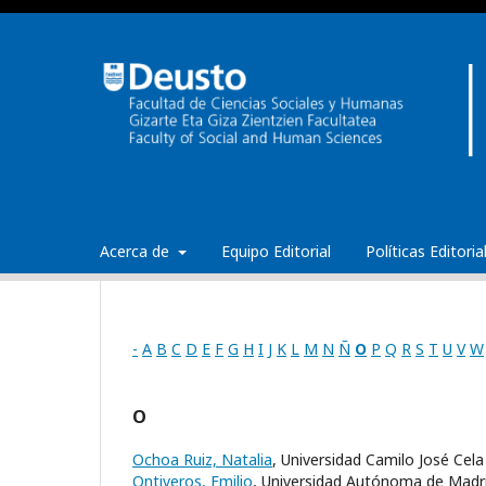
Acerca de
Equipo Editorial
Políticas Editori
-
A
B
C
D
E
F
G
H
I
J
K
L
M
N
Ñ
O
P
Q
R
S
T
U
V
W
O
Ochoa Ruiz, Natalia
, Universidad Camilo José Cela
Ontiveros, Emilio
, Universidad Autónoma de Madr