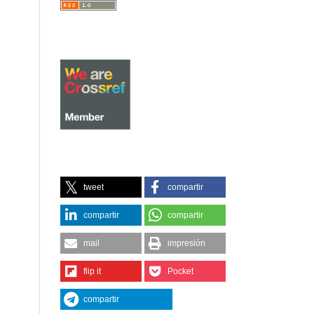
tweet
compartir
compartir
compartir
mail
impresión
flip it
Pocket
compartir