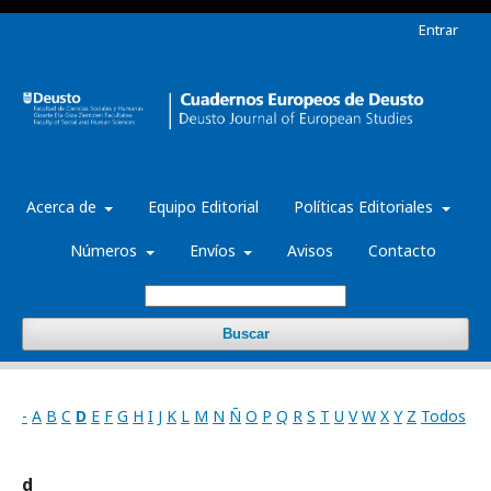
Entrar
Acerca de
Equipo Editorial
Políticas Editoriales
Números
Envíos
Avisos
Contacto
Buscar
-
A
B
C
D
E
F
G
H
I
J
K
L
M
N
Ñ
O
P
Q
R
S
T
U
V
W
X
Y
Z
Todos
d