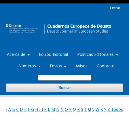
Entrar
Acerca de
Equipo Editorial
Políticas Editoriales
Números
Envíos
Avisos
Contacto
Buscar
-
A
B
C
D
E
F
G
H
I
J
K
L
M
N
Ñ
O
P
Q
R
S
T
U
V
W
X
Y
Z
Todos