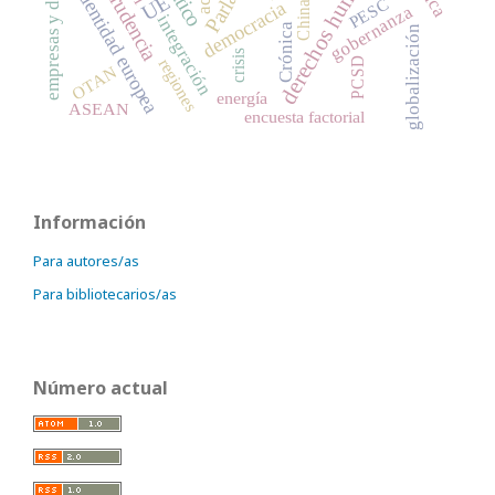
derechos humanos
Jurisprudencia
identidad europea
UE
PESC
democracia
China
gobernanza
integración
Crónica
globalización
crisis
PCSD
regiones
OTAN
energía
ASEAN
encuesta factorial
Información
Para autores/as
Para bibliotecarios/as
Número actual