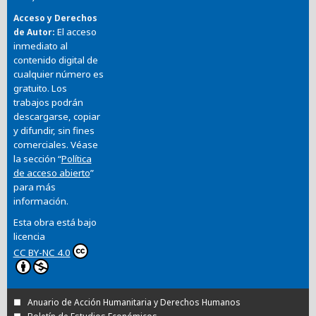
Acceso y Derechos
El acceso
de Autor
inmediato al
contenido digital de
cualquier número es
gratuito. Los
trabajos podrán
descargarse, copiar
y difundir, sin fines
comerciales. Véase
la sección “
Política
de acceso abierto
”
para más
información.
Esta obra está bajo
licencia
CC BY-NC 4.0
Anuario de Acción Humanitaria y Derechos Humanos