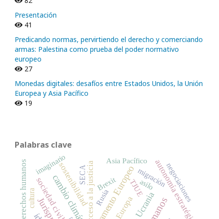
82
Presentación
41
Predicando normas, pervirtiendo el derecho y comerciando
armas: Palestina como prueba del poder normativo
europeo
27
Monedas digitales: desafíos entre Estados Unidos, la Unión
Europea y Asia Pacífico
19
Palabras clave
imaginario
Asia Pacífico
autonomía estratégica
empresas y derechos humanos
acceso a la justicia
sostenibilidad
negociaciones
Parlamento Europeo
SECA
migración
cambio climático
Brexit
sociedad civil
asilo
TJUE
cultura
Rusia
Ucrania
Europa