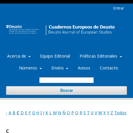
Entrar
Acerca de
Equipo Editorial
Políticas Editoriales
Números
Envíos
Avisos
Contacto
Buscar
-
A
B
C
D
E
F
G
H
I
J
K
L
M
N
Ñ
O
P
Q
R
S
T
U
V
W
X
Y
Z
Todos
C