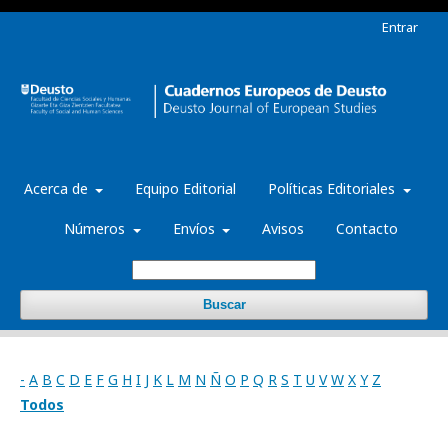
Entrar
Acerca de
Equipo Editorial
Políticas Editoriales
Números
Envíos
Avisos
Contacto
Buscar
-
A
B
C
D
E
F
G
H
I
J
K
L
M
N
Ñ
O
P
Q
R
S
T
U
V
W
X
Y
Z
Todos