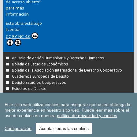
de acceso abierto
”
para más
información.
Esta obra está bajo
licencia
CC BY-NC 4.0
Anuario de Acción Humanitaria y Derechos Humanos
Boletín de Estudios Económicos
Boletín de la Asociación Internacional de Derecho Cooperativo
Cuadernos Europeos de Deusto
Deusto Estudios Cooperativos
Estudios de Deusto
Revista Deusto de Derechos Humanos
Tuning Journal for Higher Education
Este sitio web utiliza cookies para asegurar que usted obtenga la
Todas las Revistas Científicas de Deusto en
mejor experiencia en nuestro sitio web.
Puede leer más sobre el
OJS
uso de cookies en nuestra
política de privacidad y cookies
Todas las publicaciones de la Universidad de
Deusto
Configuración
Aceptar todas las cookies
Copyright © Universidad de Deusto