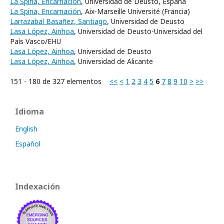
La Spina, Encarnación
, Universidad de Deusto, España
La Spina, Encarnación
, Aix-Marseille Université (Francia)
Larrazabal Basañez, Santiago
, Universidad de Deusto
Lasa López, Ainhoa
, Universidad de Deusto-Universidad del
País Vasco/EHU
Lasa López, Ainhoa
, Universidad de Deusto
Lasa López, Ainhoa
, Universidad de Alicante
151 - 180 de 327 elementos
<<
<
1
2
3
4
5
6
7
8
9
10
>
>>
Idioma
English
Español
Indexación